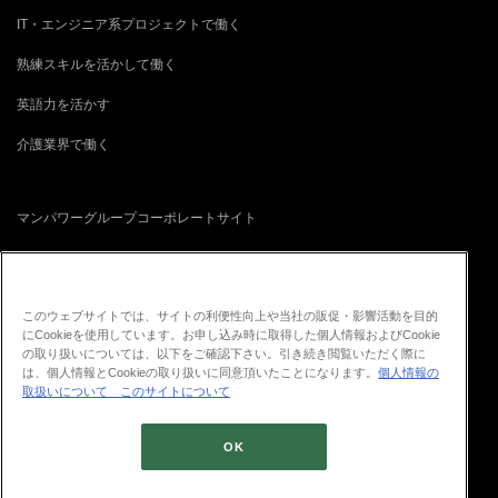
IT・エンジニア系プロジェクトで働く
熟練スキルを活かして働く
英語力を活かす
介護業界で働く
マンパワーグループコーポレートサイト
正社員転職サイト
再就職支援・人事コンサルティングサイト
このウェブサイトでは、サイトの利便性向上や当社の販促・影響活動を目的
にCookieを使用しています。お申し込み時に取得した個人情報およびCookie
ITプロフェッショナル人材・ソリューション
の取り扱いについては、以下をご確認下さい。引き続き閲覧いただく際に
は、個人情報とCookieの取り扱いに同意頂いたことになります。
個人情報の
取扱いについて
このサイトについて
OK
© 2026 ManpowerGroup Co., Ltd.