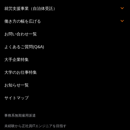
派遣の基本知識
派遣のお仕事Q&A
ハケンのホンネ
丸わかり職種一覧
スキルアップ講座
ビジネス英語特集
結婚後の働き方
就労支援事業（自治体受託）
人材受入企業募集
働き方の幅を広げる
英語のお仕事特集
お問い合わせ一覧
よくあるご質問(Q&A)
大手企業特集
大学のお仕事特集
お知らせ一覧
サイトマップ
事務系無期雇用派遣
未経験から正社員ITエンジニアを目指す