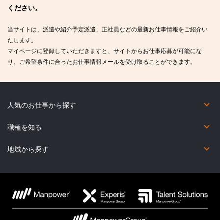
ください。
当サイトは、派遣や紹介予定派遣、正社員などの最新お仕事情報をご紹介い
たします。
マイページに登録していただきますと、サイトからお仕事応募が可能にな
り、ご希望条件に合ったお仕事情報メールを受け取ることができます。
人気のお仕事から探す
短期（2カ月未満）
在宅勤務あり
未経験OK
英語力を活かしたお仕事
英語以外の語学を活かしたお仕事
コールセンター
職種を知る
オフィス・事務系
金融事務系
営業・販売・サービス系
コールセンター系
IT系
Web・映像・クリエイティブ系
製造・物流・軽作業系
医療・介護・福祉系
その他の職種
地域から探す
北海道
宮城県
福島県
群馬県
東京都
福井県
新潟県
岐阜県
滋賀県
兵庫県
鳥取県
広島県
香川県
福岡県
熊本県
鹿児島県
青森県
秋田県
茨城県
埼玉県
神奈川県
石川県
富山県
三重県
京都府
奈良県
島根県
山口県
愛媛県
佐賀県
大分県
沖縄県
岩手県
山形県
栃木県
千葉県
山梨県
長野県
愛知県
静岡県
大阪府
和歌山県
岡山県
徳島県
高知県
長崎県
宮崎県