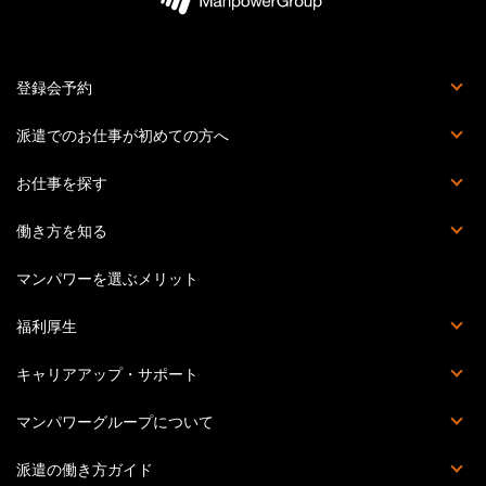
登録会予約
登録会とは
派遣でのお仕事が初めての方へ
派遣社員でお仕事をする流れ
マイページとは？
マンパワーグループの安心サポート体制
お仕事を探す
お仕事詳細検索
職種を知る
働き方を知る
派遣
紹介予定派遣
正社員・契約社員
受託業務契約社員
マンパワーを選ぶメリット
福利厚生
福利厚生詳細
マンパワーグループクラブオフ
提携施設・サービス
災害時の安否確認体制
キャリアアップ・サポート
Percipio（旧powerYOU）
キャリアカウンセリング
提携スクール一覧
セミナー・イベント一覧
教育訓練計画概要
マンパワーグループについて
会社概要
個人情報の取り扱いについて
個人情報保護方針
情報セキュリティ基本方針
拠点一覧
このサイトについて
派遣の働き方ガイド