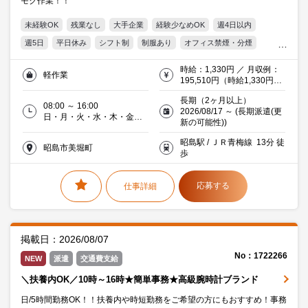
モク作業！！
未経験OK
残業なし
大手企業
経験少なめOK
週4日以内
週5日
平日休み
シフト制
制服あり
オフィス禁煙・分煙
交通費支給
20代活躍中
30代活躍中
ミドル(40代)活躍中
時給：1,330円 ／ 月収例：
軽作業
エルダー(50代)活躍中
働く主婦（夫）活躍中
派遣社員就業中
195,510円（時給1,330円×
実働7時間×月21日）交通費
流通・サービス
シニア(60代以上)応援
長期（2ヶ月以上）
支給あり（当社規定あり）
08:00 ～ 16:00
2026/08/17 ～ (長期派遣(更
日・月・火・水・木・金・
新の可能性))
土／週５日
昭島駅 / ＪＲ青梅線 13分 徒
昭島市美堀町
歩
応募する
仕事詳細
掲載日：2026/08/07
No：1722266
NEW
派遣
交通費支給
＼扶養内OK／10時～16時★簡単事務★高級腕時計ブランド
日/5時間勤務OK！！扶養内や時短勤務をご希望の方にもおすすめ！事務