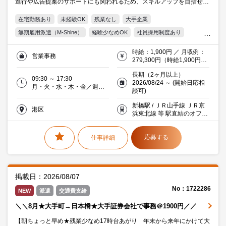
進行や広告提案のサポートにも関われるため、スキルアップを目指せま
す◎
在宅勤務あり
未経験OK
残業なし
大手企業
無期雇用派遣（M-Shine）
経験少なめOK
社員採用制度あり
新卒・第2新卒OK
週5日
17時台退社
残業5時間以内
時給：1,900円 ／ 月収例：
営業事務
残業20時間未満
駅直結
駅5分以内
服装・髪型自由
279,300円（時給1,900円×
実働7時間×月21日）経験・
オフィス禁煙・分煙
交通費支給
Word
Excel
PowerPoint
長期（2ヶ月以上）
スキルにより考慮
09:30 ～ 17:30
2026/08/24 ～ (開始日応相
IT未経験OK
マスコミ
20代活躍中
30代活躍中
月・火・水・木・金／週５
談可)
日
ミドル(40代)活躍中
エルダー(50代)活躍中
派遣社員就業中
新橋駅 / ＪＲ山手線 ＪＲ京
港区
IT・Web・通信
浜東北線 等 駅直結のオフィ
ス★
応募する
仕事詳細
掲載日：2026/08/07
No：1722286
NEW
派遣
交通費支給
＼＼8月★大手町→日本橋★大手証券会社で事務＠1900円／／
【朝ちょっと早め★残業少なめ17時台あがり 年末から来年にかけて大