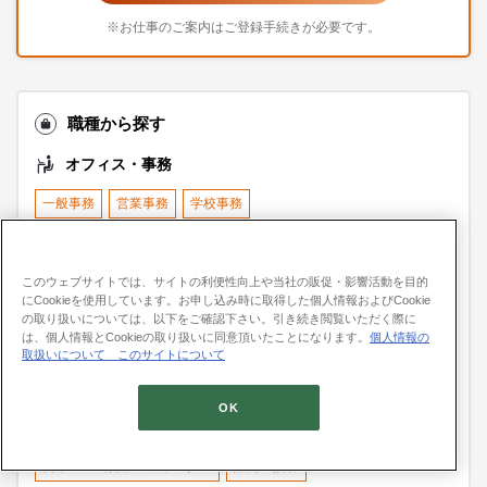
※お仕事のご案内はご登録手続きが必要です。
職種から探す
オフィス・事務
一般事務
営業事務
学校事務
データエントリー・パソコンオペレータ
経理事務
このウェブサイトでは、サイトの利便性向上や当社の販促・影響活動を目的
人事・総務事務
英文事務
翻訳・通訳
貿易事務
にCookieを使用しています。お申し込み時に取得した個人情報およびCookie
の取り扱いについては、以下をご確認下さい。引き続き閲覧いただく際に
法務・特許事務
受付
秘書
企画・マーケティング
は、個人情報とCookieの取り扱いに同意頂いたことになります。
個人情報の
取扱いについて
このサイトについて
その他オフィスワーク・事務
OK
営業・販売・サービス
営業・企画営業・ラウンダー
販売・接客