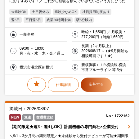
におすすめです！／ これから経験を積んでいきたいという方にぴったり
です♪ 残業もほぼなし！新横浜駅からのアクセスもしやすいです◎
未経験OK
土日祝休み
経験少なめOK
社員採用制度あり
週5日
平日週5日
残業20時間未満
駅5分以内
服装・髪型自由
オフィス禁煙・分煙
交通費支給
Excel
時給：1,650円 ／ 月収例：
一般事務
20代活躍中
30代活躍中
ミドル(40代)活躍中
277,200円（時給1,650円×
実働8時間×月21日）
エルダー(50代)活躍中
製造
長期（2ヶ月以上）
09:00 ～ 18:00
2026/08/17 ～ (★9月開始も
月・火・水・木・金／週５
相談可能です！★)
日
新横浜駅 / ＪＲ横浜線 横浜
横浜市港北区新横浜
市営ブルーライン 等 5分 徒
歩
応募する
仕事詳細
掲載日：2026/08/07
No：1722162
NEW
派遣
交通費支給
【期間限定★週3・週4もOK】計測機器の専門商社×企業受付
＼9/1～3か月間の期間限定／★未経験から受付デビューが可能★期間限