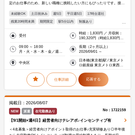
定のお仕事のため、新しい職種に挑戦したい方にもぴったりです。接客
経験を活かしてご活躍いただけます♪
未経験OK
土日祝休み
週5日
平日週5日
17時台退社
残業20時間未満
期間限定
駅5分以内
制服あり
オフィス禁煙・分煙
交通費支給
20代活躍中
30代活躍中
時給：1,830円 ／ 月収例：
受付
ミドル(40代)活躍中
エルダー(50代)活躍中
メーカー・商社
190,320円（時給1,830円×
実働8時間×月13日）
09:00 ～ 18:00
長期（2ヶ月以上）
月・火・水・木・金／週３
2026/09/01 ～
日
日本橋(東京都)駅 / 東京メト
中央区
ロ銀座線 東京メトロ東西
線 等 2分 徒歩
応募する
仕事詳細
掲載日：2026/08/07
No：1722159
NEW
派遣
在宅勤務あり
【9/1開始×週4日】経営者向けテレアポ♪インセンティブ有
＜4名募集＞経営者向けアポイント取得のお仕事♪充実研修あり◎半年後