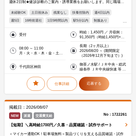
週休2日制★健診診断のご案内・誘導業務をお願いします。同じ職場に
はマンパワーのスタッフさんが活躍中なので安心してご就業して頂けま
未経験OK
土日祝休み
残業なし
扶養控除内
週4日以内
す！
週5日
16時前退社
1日5時間以内
駅5分以内
制服あり
オフィス禁煙・分煙
交通費支給
20代活躍中
30代活躍中
時給：1,450円 ／ 月収例：
受付
ミドル(40代)活躍中
派遣社員就業中
医療
91,350円（時給1,450円×実
働3時間×月21日）※交通費
長期（2ヶ月以上）
別途支給(弊社規定あり)
08:00 ～ 11:00
2026/08/20 ～ (期間限定
月・火・水・木・金・土／
（2026年12月下旬まで）)
週５日／曜日シフト
御茶ノ水駅 / ＪＲ中央・総武
千代田区神田
線各停 ＪＲ中央線快速 等 3
分 徒歩
応募する
仕事詳細
掲載日：2026/08/07
No：1722261
NEW
派遣
交通費支給
【短期】＼高時給1700円／久喜・品質確認・試作サポート
＜マイカー通勤OK！駐車場無料＞製品づくりを支える品質確認・試作