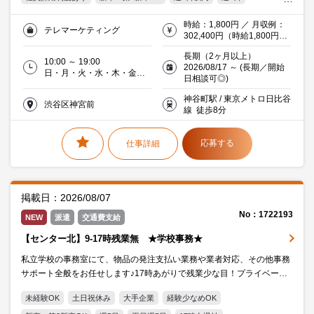
10時以降出社
残業5時間以内
残業20時間未満
駅5分以内
時給：1,800円 ／ 月収例：
テレマーケティング
平日休み
シフト制
服装・髪型自由
オフィス禁煙・分煙
302,400円（時給1,800円×
実働8時間×月21日）交通費
交通費支給
学生OK
20代活躍中
30代活躍中
長期（2ヶ月以上）
支給/規定あり
10:00 ～ 19:00
2026/08/17 ～ (長期／開始
ミドル(40代)活躍中
エルダー(50代)活躍中
日・月・火・水・木・金・
日相談可◎)
土より週4日～5日（土日片
働く主婦（夫）活躍中
派遣社員就業中
流通・サービス
方は必須・希望休月5日提出
神谷町駅 / 東京メトロ日比谷
渋谷区神宮前
可）／週５日／曜日シフト
線 徒歩8分
応募する
仕事詳細
掲載日：2026/08/07
No：1722193
NEW
派遣
交通費支給
【センター北】9-17時残業無 ★学校事務★
私立学校の事務室にて、物品の発注支払い業務や業者対応、その他事務
サポート全般をお任せします♪17時あがりで残業少な目！プライベート
との両立はしっかりできます！
未経験OK
土日祝休み
大手企業
経験少なめOK