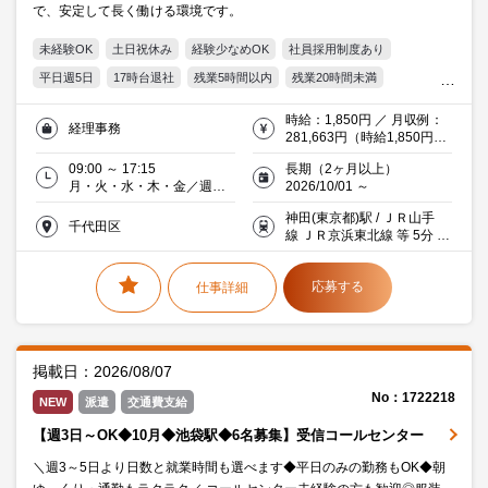
で、安定して長く働ける環境です。
未経験OK
土日祝休み
経験少なめOK
社員採用制度あり
平日週5日
17時台退社
残業5時間以内
残業20時間未満
服装・髪型自由
交通費支給
Excel
簿記
30代活躍中
時給：1,850円 ／ 月収例：
経理事務
ミドル(40代)活躍中
エルダー(50代)活躍中
派遣社員就業中
281,663円（時給1,850円×
実働7時間15分×月21日）
メーカー・商社
09:00 ～ 17:15
長期（2ヶ月以上）
月・火・水・木・金／週５
2026/10/01 ～
日
神田(東京都)駅 / ＪＲ山手
千代田区
線 ＪＲ京浜東北線 等 5分 徒
歩
応募する
仕事詳細
掲載日：2026/08/07
No：1722218
NEW
派遣
交通費支給
【週3日～OK◆10月◆池袋駅◆6名募集】受信コールセンター
＼週3～5日より日数と就業時間も選べます◆平日のみの勤務もOK◆朝