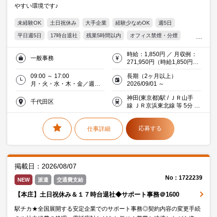
やすい環境です♪
未経験OK
土日祝休み
大手企業
経験少なめOK
週5日
平日週5日
17時台退社
残業5時間以内
オフィス禁煙・分煙
交通費支給
Excel
20代活躍中
30代活躍中
時給：1,850円 ／ 月収例：
一般事務
ミドル(40代)活躍中
エルダー(50代)活躍中
271,950円（時給1,850円×
実働7時間×月21日）
働く主婦（夫）活躍中
派遣社員就業中
流通・サービス
09:00 ～ 17:00
長期（2ヶ月以上）
月・火・水・木・金／週５
2026/09/01 ～
日
神田(東京都)駅 / ＪＲ山手
千代田区
線 ＪＲ京浜東北線 等 5分 徒
歩
応募する
仕事詳細
掲載日：2026/08/07
No：1722239
NEW
派遣
交通費支給
【本庄】土日祝休み＆１７時台退社◆サポート事務＠1600
駅チカ★全国展開する安定企業でのサポート事務◎契約内容の変更手続