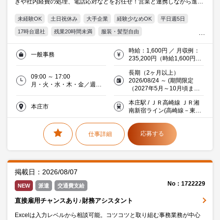
きや社内経費の処理、電話応対などをお任せ！営業と連携しながら進め
るので、人と関わる仕事が好きな方に◎
未経験OK
土日祝休み
大手企業
経験少なめOK
平日週5日
17時台退社
残業20時間未満
服装・髪型自由
オフィス禁煙・分煙
交通費支給
Word
Excel
20代活躍中
時給：1,600円 ／ 月収例：
一般事務
30代活躍中
ミドル(40代)活躍中
金融
235,200円（時給1,600円×
実働7時間×月21日）交通費
長期（2ヶ月以上）
支給有
09:00 ～ 17:00
2026/08/24 ～ (期間限定
月・火・水・木・金／週５
（2027年5月～10月頃まで
日
を予定）)
本庄駅 / ＪＲ高崎線 ＪＲ湘
本庄市
南新宿ライン(高崎線－東海
道本線) 7分 徒歩
応募する
仕事詳細
掲載日：2026/08/07
No：1722229
NEW
派遣
交通費支給
直接雇用チャンスあり♪財務アシスタント
Excelは入力レベルから相談可能。コツコツと取り組む事務業務が中心