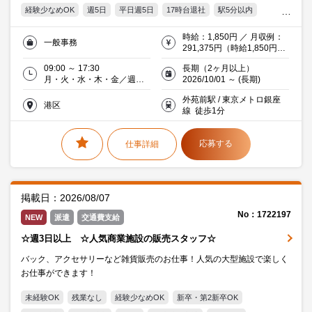
経験少なめOK
週5日
平日週5日
17時台退社
駅5分以内
服装・髪型自由
オフィス禁煙・分煙
交通費支給
Word
時給：1,850円 ／ 月収例：
一般事務
Excel
PowerPoint
30代活躍中
ミドル(40代)活躍中
291,375円（時給1,850円×
実働7時間30分×月21日）※
派遣社員就業中
金融
09:00 ～ 17:30
長期（2ヶ月以上）
交通費支給（当社規定あ
月・火・水・木・金／週５
2026/10/01 ～ (長期)
り）
日
外苑前駅 / 東京メトロ銀座
港区
線 徒歩1分
応募する
仕事詳細
掲載日：2026/08/07
No：1722197
NEW
派遣
交通費支給
☆週3日以上 ☆人気商業施設の販売スタッフ☆
バック、アクセサリーなど雑貨販売のお仕事！人気の大型施設で楽しく
お仕事ができます！
未経験OK
残業なし
経験少なめOK
新卒・第2新卒OK