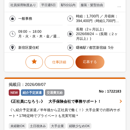
社員採用制度あり
平日週5日
駅5分以内
服装・髪型自由
交通費支給
Word
Excel
30代活躍中
派遣社員就業中
時給：1,700円 ／ 月収例：
一般事務
流通・サービス
394,400円（時給1,700円×
実働8時間×月29日）交通費
長期（2ヶ月以上）
別途支給
09:00 ～ 18:00
2026/08/24 ～ (長期（２ヶ
月・火・水・木・金／週５
月以上）)
日
新宿区愛住町
曙橋駅 / 都営新宿線 5分
応募する
仕事詳細
掲載日：2026/08/07
No：1722183
NEW
紹介予定派遣
交通費支給
《正社員になろう♪》 大手保険会社で事務サポート！
《＼紹介予定派遣／半年後から正社員で働く！》大手企業での部内サポ
ート＊17時定時でプライベートも充実可能＊
未経験OK
土日祝休み
大手企業
経験少なめOK