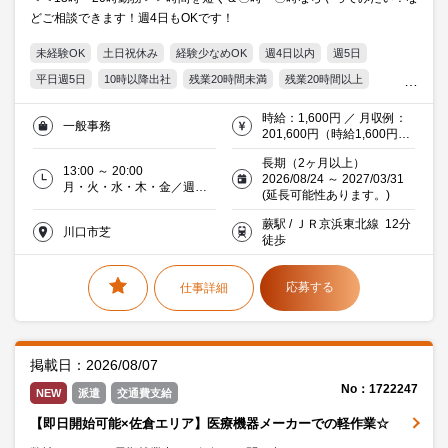
どご相談できます！週4日もOKです！
未経験OK
土日祝休み
経験少なめOK
週4日以内
週5日
平日週5日
10時以降出社
残業20時間未満
残業20時間以上
期間限定
自転車・バイク通勤OK
オフィス禁煙・分煙
時給：1,600円 ／ 月収例：
一般事務
交通費支給
Word
Excel
20代活躍中
30代活躍中
201,600円（時給1,600円×
実働6時間×月21日）交通費
ミドル(40代)活躍中
エルダー(50代)活躍中
住宅・インテリア
長期（2ヶ月以上）
別途支給
13:00 ～ 20:00
2026/08/24 ～ 2027/03/31
月・火・水・木・金／週５
(延長可能性あります。)
日
蕨駅 / ＪＲ京浜東北線 12分
川口市芝
徒歩
応募する
仕事詳細
掲載日：2026/08/07
No：1722247
NEW
派遣
交通費支給
【即日開始可能×佐倉エリア】医療機器メーカーでの軽作業☆