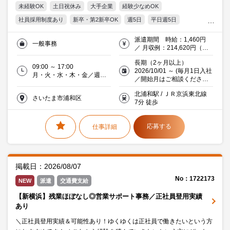
未経験OK
土日祝休み
大手企業
経験少なめOK
社員採用制度あり
新卒・第2新卒OK
週5日
平日週5日
17時台退社
残業5時間以内
服装・髪型自由
派遣期間 時給：1,460円
一般事務
オフィス禁煙・分煙
交通費支給
Excel
20代活躍中
／ 月収例：214,620円（時
給1,460円×実働7時間×月21
30代活躍中
ミドル(40代)活躍中
働く主婦（夫）活躍中
金融
長期（2ヶ月以上）
日） 交通費支給（規定あ
09:00 ～ 17:00
2026/10/01 ～ (毎月1日入社
り）
月・火・水・木・金／週５
／開始月はご相談ください
直接雇用後 月収：21.4万
日
♪)
円 ～
北浦和駅 / ＪＲ京浜東北線
さいたま市浦和区
7分 徒歩
応募する
仕事詳細
掲載日：2026/08/07
No：1722173
NEW
派遣
交通費支給
【新横浜】残業ほぼなし◎営業サポート事務／正社員登用実績
あり
＼正社員登用実績＆可能性あり！ゆくゆくは正社員で働きたいという方