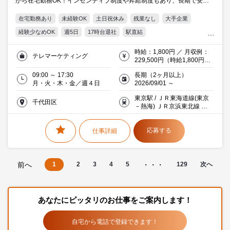
から在宅勤務OK！インセンティブ制度や昇給制度もあり、長期で安定
就業を目指せます☆
在宅勤務あり
未経験OK
土日祝休み
残業なし
大手企業
経験少なめOK
週5日
17時台退社
駅直結
オフィス禁煙・分煙
Word
Excel
20代活躍中
30代活躍中
時給：1,800円 ／ 月収例：
テレマーケティング
ミドル(40代)活躍中
エルダー(50代)活躍中
229,500円（時給1,800円×
実働7時間30分×月17日）※
働く主婦（夫）活躍中
派遣社員就業中
シニア(60代以上)応援
09:00 ～ 17:30
長期（2ヶ月以上）
交通費支給（当社規定有）
月・火・木・金／週４日
2026/09/01 ～
東京駅 / ＪＲ東海道線(東京
千代田区
－熱海) ＪＲ京浜東北線 等
徒歩直ぐ
応募する
仕事詳細
前へ
1
2
3
4
5
・・・
129
次へ
あなたにピッタリのお仕事をご案内します！
自宅から電話で登録できます！