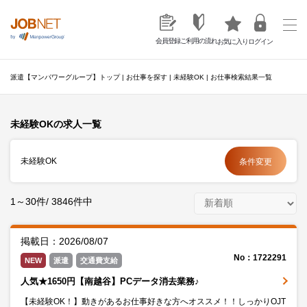
ご利用の流れ
会員登録
ログイン
お気に入り
派遣【マンパワーグループ】トップ
|
お仕事を探す
|
未経験OK
|
お仕事検索結果一覧
未経験OKの求人一覧
未経験OK
条件変更
1～30件/ 3846件中
掲載日：2026/08/07
No：1722291
NEW
派遣
交通費支給
人気★1650円【南越谷】PCデータ消去業務♪
【未経験OK！】動きがあるお仕事好きな方へオススメ！！しっかりOJT