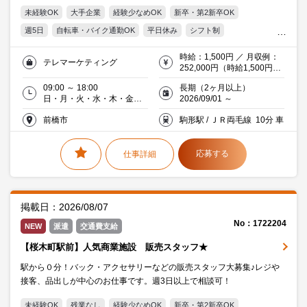
す！事務処理もあるため、幅広いスキルを身につけられる環境です♪
未経験OK
大手企業
経験少なめOK
新卒・第2新卒OK
週5日
自転車・バイク通勤OK
平日休み
シフト制
オフィス禁煙・分煙
交通費支給
IT未経験OK
20代活躍中
時給：1,500円 ／ 月収例：
テレマーケティング
30代活躍中
派遣社員就業中
流通・サービス
252,000円（時給1,500円×
実働8時間×月21日）※交通
09:00 ～ 18:00
長期（2ヶ月以上）
費別途支給（規定有）
日・月・火・水・木・金・
2026/09/01 ～
土／週5日以上(土･日含)／曜
前橋市
駒形駅 / ＪＲ両毛線 10分 車
日シフト
応募する
仕事詳細
掲載日：2026/08/07
No：1722204
NEW
派遣
交通費支給
【桜木町駅前】人気商業施設 販売スタッフ★
駅から０分！バック・アクセサリーなどの販売スタッフ大募集♪レジや
接客、品出しが中心のお仕事です。週3日以上で相談可！
未経験OK
残業なし
経験少なめOK
新卒・第2新卒OK