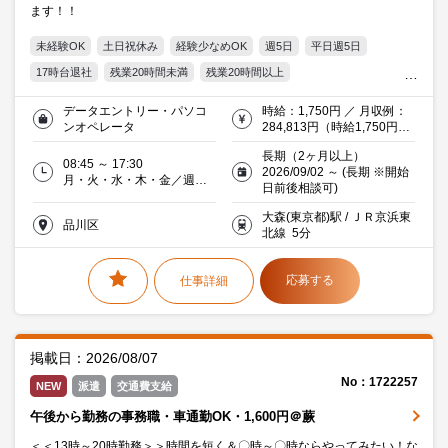
ます！！
未経験OK
土日祝休み
経験少なめOK
週5日
平日週5日
17時台退社
残業20時間未満
残業20時間以上
自転車・バイク通勤OK
社員食堂あり
服装・髪型自由
データエントリー・パソコ
時給：1,750円 ／ 月収例：
オフィス禁煙・分煙
交通費支給
Excel
20代活躍中
ンオペレータ
284,813円（時給1,750円×
実働7時間45分×月21日）交
30代活躍中
ミドル(40代)活躍中
エルダー(50代)活躍中
長期（2ヶ月以上）
通費支給（当社規定あり）
08:45 ～ 17:30
2026/09/02 ～ (長期 ※開始
働く主婦（夫）活躍中
派遣社員就業中
メーカー・商社
月・火・水・木・金／週５
日前後相談可)
日
大森(東京都)駅 / ＪＲ京浜東
品川区
北線 5分
応募する
仕事詳細
掲載日：2026/08/07
No：1722257
NEW
派遣
交通費支給
午後から勤務の事務職・車通勤OK・1,600円＠蕨
＜＜13時～20時勤務＞＞時間を短く＆〇時～〇時ならやってみたい！な