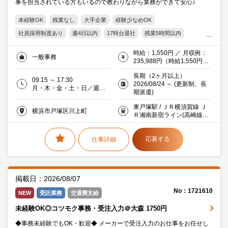
事を担当されている方もいるので教わりながら業務ができて安心♪
未経験OK
残業なし
大手企業
経験少なめOK
社員採用制度あり
週4日以内
17時台退社
残業5時間以内
残業20時間未満
駅直結
駅5分以内
平日休み
時給：1,550円 ／ 月収例：
一般事務
服装・髪型自由
オフィス禁煙・分煙
交通費支給
30代活躍中
235,988円（時給1,550円×
実働7時間15分×月21日）※
ミドル(40代)活躍中
エルダー(50代)活躍中
長期（2ヶ月以上）
交通費全額支給
09:15 ～ 17:30
2026/08/24 ～ (更新制、長
働く主婦（夫）活躍中
派遣社員就業中
住宅・インテリア
月・木・金・土・日／週５
期派遣)
日
東戸塚駅 / ＪＲ横須賀線 Ｊ
横浜市戸塚区川上町
Ｒ湘南新宿ライン(高崎線－
東海道本線) 等 3分
応募する
仕事詳細
掲載日：2026/08/07
No：1721610
NEW
受託業務
交通費支給
未経験OK◎コツモク事務・受注入力＠大森 1750円
◆事務未経験でもOK・歓迎◆ メーカーで受注入力のお仕事をお任せし