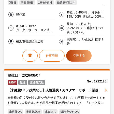
週5日
平日週5日
17時台退社
残業5時間以内
残業20時間未満
駅5分以内
服装・髪型自由
時給：1,400円 ／ 月収例：
軽作業
オフィス禁煙・分煙
交通費支給
20代活躍中
30代活躍中
198,450円（時給1,400円×
実働6時間45分×月21日）
ミドル(40代)活躍中
エルダー(50代)活躍中
長期（2ヶ月以上）
08:00 ～ 16:45
2026/08/17 ～ (開始日ご相
働く主婦（夫）活躍中
派遣社員就業中
IT・Web・通信
月・火・水・木・金／週５
談ください♪)
日
鴨居駅 / ＪＲ横浜線 徒歩７
横浜市都筑区池辺町
分
応募する
仕事詳細
掲載日：2026/08/07
No：1722186
NEW
派遣
交通費支給
【未経験OK／残業なし】人柄重視！カスタマーサポート業務
会員様の注文受付やお問い合わせ対応を通じて、お客様をサポートする
お仕事♪少人数組織のため意見や提案が反映されやすく、「もっと良く
したい」を形にできる環境です◎直雇可能性あり！
未経験OK
土日祝休み
残業なし
経験少なめOK