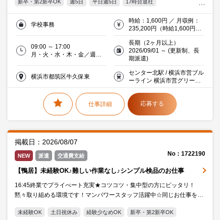
新卒・第2新卒OK
週5日
平日週5日
17時台退社
残業5時間以内
残業20時間未満
服装・髪型自由
時給：1,600円 ／ 月収例：
学校事務
オフィス禁煙・分煙
交通費支給
学校・教育
20代活躍中
235,200円（時給1,600円×
実働7時間×月21日）交通費
30代活躍中
ミドル(40代)活躍中
エルダー(50代)活躍中
長期（2ヶ月以上）
支給
09:00 ～ 17:00
2026/09/01 ～ (更新制、長
働く主婦（夫）活躍中
派遣社員就業中
月・火・水・木・金／週５
期派遣)
日
センター北駅 / 横浜市営ブル
横浜市都筑区牛久保東
ーライン 横浜市営グリーン
ライン 7分
応募する
仕事詳細
掲載日：2026/08/07
No：1722190
NEW
派遣
交通費支給
【鴨居】未経験OK♪難しい作業なし♪シンプル検品のお仕事
16:45終業でプライべート充実★コツコツ・集中型の方にピッタリ！
黙々取り組める環境です！マンパワースタッフ活躍中☆同じお仕事をさ
れている方も複数いるので安心★
未経験OK
土日祝休み
経験少なめOK
新卒・第2新卒OK