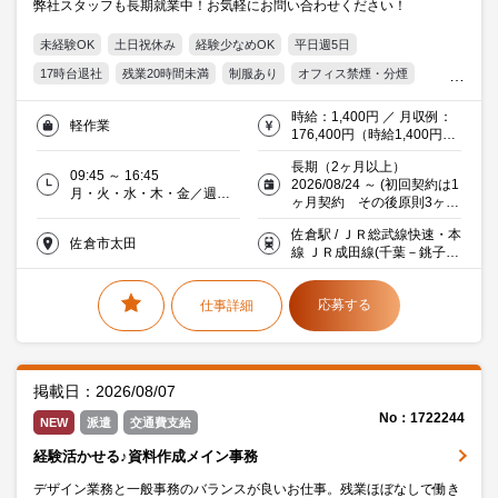
弊社スタッフも長期就業中！お気軽にお問い合わせください！
未経験OK
土日祝休み
経験少なめOK
平日週5日
17時台退社
残業20時間未満
制服あり
オフィス禁煙・分煙
交通費支給
20代活躍中
30代活躍中
ミドル(40代)活躍中
時給：1,400円 ／ 月収例：
軽作業
働く主婦（夫）活躍中
派遣社員就業中
メーカー・商社
医療
176,400円（時給1,400円×
実働6時間×月21日）交通費
長期（2ヶ月以上）
支給有
09:45 ～ 16:45
2026/08/24 ～ (初回契約は1
月・火・水・木・金／週５
ヶ月契約 その後原則3ヶ月
日
契約での更新予定)
佐倉駅 / ＪＲ総武線快速・本
佐倉市太田
線 ＪＲ成田線(千葉－銚子)
車8分
応募する
仕事詳細
掲載日：2026/08/07
No：1722244
NEW
派遣
交通費支給
経験活かせる♪資料作成メイン事務
デザイン業務と一般事務のバランスが良いお仕事。残業ほぼなしで働き