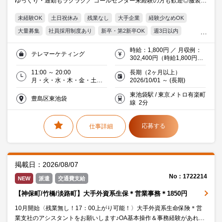
ゆっくり・通勤もラクラク／ コールセンター未経験の方も歓迎◎服装自
由◎社員希望の方は登用可能性もあります◎
未経験OK
土日祝休み
残業なし
大手企業
経験少なめOK
大量募集
社員採用制度あり
新卒・第2新卒OK
週3日以内
週4日以内
週5日
平日週5日
10時以降出社
駅5分以内
時給：1,800円 ／ 月収例：
テレマーケティング
平日休み
服装・髪型自由
オフィス禁煙・分煙
交通費支給
302,400円（時給1,800円×
実働8時間×月21日）※交通
20代活躍中
30代活躍中
ミドル(40代)活躍中
派遣社員就業中
11:00 ～ 20:00
長期（2ヶ月以上）
費全額支給（規定あり）
月・火・水・木・金・土・
2026/10/01 ～ (長期)
※研修期間1ヶ月間は時給
自動車業界
日より選択可（月・火は勤
1,700円 ★★繁忙期(GW・
東池袋駅 / 東京メトロ有楽町
務必須） 週３日／週４日／
お盆・年末年始)の会社指定
豊島区東池袋
線 2分
週５日
日には実績に応じた別途加
算・手当支給★★
応募する
仕事詳細
掲載日：2026/08/07
No：1722214
NEW
派遣
交通費支給
【神保町/竹橋/淡路町】大手外資系生保＊営業事務＊1850円
10月開始〈残業無し！17：00上がり可能！〉大手外資系生命保険＊営
業支社のアシスタントをお願いします♪OA基本操作＆事務経験があれば