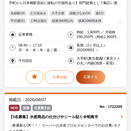
手町から日本橋駅直結に移転の可能性あり】部門総務として幅広い業務
の対応をご担当頂きます！
未経験OK
土日祝休み
大手企業
経験少なめOK
週5日
平日週5日
17時台退社
残業5時間以内
残業20時間未満
駅直結
駅5分以内
服装・髪型自由
オフィス禁煙・分煙
時給：1,900円 ／ 月収例：
証券事務
交通費支給
Word
Excel
PowerPoint
20代活躍中
299,250円（時給1,900円×
実働7時間30分×月21日）交
30代活躍中
ミドル(40代)活躍中
エルダー(50代)活躍中
08:40 ～ 17:10
長期（2ヶ月以上）
通費支給（※当社規定あ
月・火・水・木・金／週５
2026/09/01 ～
り）
働く主婦（夫）活躍中
派遣社員就業中
金融
日
大手町(東京都)駅 / 東京メト
千代田区
ロ丸ノ内線(池袋－荻窪) 東
京メトロ東西線 等 A5地下道
直結
応募する
仕事詳細
掲載日：2026/08/07
No：1722269
NEW
派遣
交通費支給
【5名募集】水産商品の仕分けやシール貼り＠昭島市
〈車通勤もOK！！〉スーパーの水産プロセスセンターでのお仕事♪モク