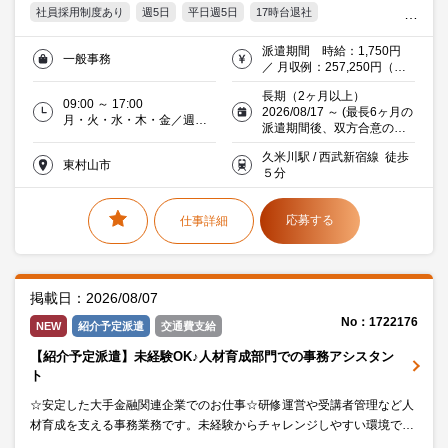
社員採用制度あり
週5日
平日週5日
17時台退社
残業20時間未満
駅5分以内
自転車・バイク通勤OK
派遣期間 時給：1,750円
一般事務
服装・髪型自由
オフィス禁煙・分煙
交通費支給
Word
／ 月収例：257,250円（時
給1,750円×実働7時間×月21
Excel
20代活躍中
30代活躍中
ミドル(40代)活躍中
長期（2ヶ月以上）
日） ※交通費支給
09:00 ～ 17:00
2026/08/17 ～ (最長6ヶ月の
直接雇用後 月収：22.8万
働く主婦（夫）活躍中
派遣社員就業中
金融
月・火・水・木・金／週５
派遣期間後、双方合意のう
円 ～ 26.6万円 賞与：あり
日
え正社員登用)
久米川駅 / 西武新宿線 徒歩
東村山市
５分
応募する
仕事詳細
掲載日：2026/08/07
No：1722176
NEW
紹介予定派遣
交通費支給
【紹介予定派遣】未経験OK♪人材育成部門での事務アシスタン
ト
☆安定した大手金融関連企業でのお仕事☆研修運営や受講者管理など人
材育成を支える事務業務です。未経験からチャレンジしやすい環境です
♪