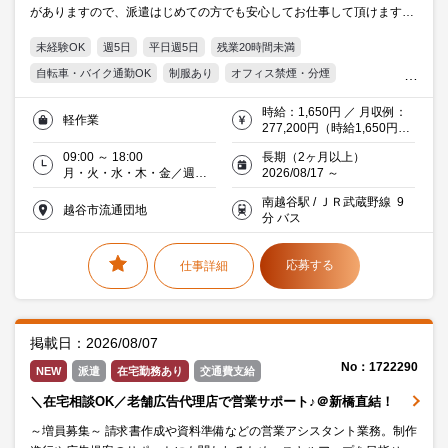
がありますので、派遣はじめての方でも安心してお仕事して頂けます！
長期安定就業可能です♪幅広い年齢層の方が大活躍中！！
未経験OK
週5日
平日週5日
残業20時間未満
自転車・バイク通勤OK
制服あり
オフィス禁煙・分煙
交通費支給
Word
Excel
20代活躍中
30代活躍中
時給：1,650円 ／ 月収例：
軽作業
ミドル(40代)活躍中
エルダー(50代)活躍中
277,200円（時給1,650円×
実働8時間×月21日）交通費
働く主婦（夫）活躍中
派遣社員就業中
IT・Web・通信
09:00 ～ 18:00
長期（2ヶ月以上）
別途※当社規定
月・火・水・木・金／週５
2026/08/17 ～
日
南越谷駅 / ＪＲ武蔵野線 9
越谷市流通団地
分 バス
応募する
仕事詳細
掲載日：2026/08/07
No：1722290
NEW
派遣
在宅勤務あり
交通費支給
＼在宅相談OK／老舗広告代理店で営業サポート♪＠新橋直結！
～増員募集～ 請求書作成や資料準備などの営業アシスタント業務。制作