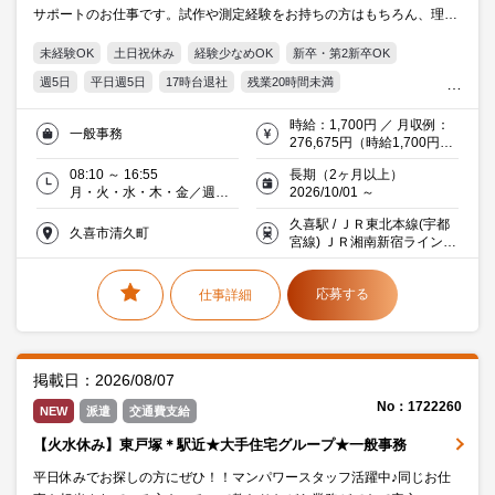
サポートのお仕事です。試作や測定経験をお持ちの方はもちろん、理系
知識を活かしたい方も歓迎。
未経験OK
土日祝休み
経験少なめOK
新卒・第2新卒OK
週5日
平日週5日
17時台退社
残業20時間未満
自転車・バイク通勤OK
服装・髪型自由
制服あり
交通費支給
時給：1,700円 ／ 月収例：
一般事務
Word
Excel
Access
20代活躍中
30代活躍中
276,675円（時給1,700円×
実働7時間45分×月21日）交
ミドル(40代)活躍中
働く主婦（夫）活躍中
メーカー・商社
08:10 ～ 16:55
長期（2ヶ月以上）
通費別途支給
月・火・水・木・金／週５
2026/10/01 ～
日
久喜駅 / ＪＲ東北本線(宇都
久喜市清久町
宮線) ＪＲ湘南新宿ライン
(東北本線－横須賀線) 等 15
分 車
応募する
仕事詳細
掲載日：2026/08/07
No：1722260
NEW
派遣
交通費支給
【火水休み】東戸塚＊駅近★大手住宅グループ★一般事務
平日休みでお探しの方にぜひ！！マンパワースタッフ活躍中♪同じお仕