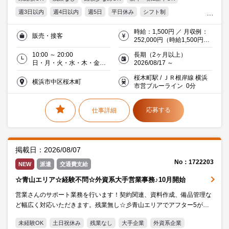
週3日以内
週4日以内
週5日
平日休み
シフト制
オフィス禁煙・分煙
交通費支給
20代活躍中
30代活躍中
時給：1,500円 ／ 月収例：
販売・接客
ミドル(40代)活躍中
エルダー(50代)活躍中
252,000円（時給1,500円×
実働8時間×月21日）交通費
働く主婦（夫）活躍中
10:00 ～ 20:00
長期（2ヶ月以上）
支給
日・月・火・水・木・金・
2026/08/17 ～
土／週5日以上(土･日含)
桜木町駅 / ＪＲ根岸線 横浜
横浜市中区桜木町
市営ブルーライン 0分
応募する
仕事詳細
掲載日：2026/08/07
No：1722203
NEW
派遣
交通費支給
☆青山エリア☆経験不問☆外資系大手営業事務♪10月開始
営業さんのサポート業務を行います！契約関連、資料作成、備品管理な
ど幅広く対応いただきます。残業無し☆彡青山エリアでアフター5が楽
しめますね♪♪メンバーとのコミュニケーションも多く風通しのよい職場
未経験OK
土日祝休み
残業なし
大手企業
外資系企業
です。