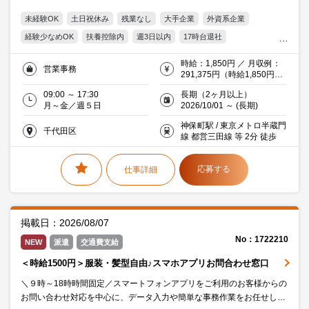
OK！サポート好きな方に向いてるお仕事です☆彡
未経験OK
土日祝休み
残業なし
大手企業
外資系企業
経験少なめOK
扶養控除内
週3日以内
17時台退社
駅5分以内
平日休み
服装・髪型自由
オフィス禁煙・分煙
時給：1,850円 ／ 月収例：
営業事務
交通費支給
Word
Excel
20代活躍中
30代活躍中
291,375円（時給1,850円×
実働7時間30分×月21日）※
働く主婦（夫）活躍中
派遣社員就業中
金融
09:00 ～ 17:30
長期（2ヶ月以上）
交通費支給(当社規定有)
月～金／週５日
2026/10/01 ～ (長期)
神保町駅 / 東京メトロ半蔵門
千代田区
線 都営三田線 等 2分 徒歩
応募する
仕事詳細
掲載日：2026/08/07
No：1722210
NEW
派遣
交通費支給
＜時給1500円＞服装・髪型自由♪スマホアプリお問合わせ窓口
＼９時～18時時間固定／スマートフォンアプリをご利用のお客様からの
お問い合わせ対応を中心に、データ入力や簡単な事務作業をお任せしま