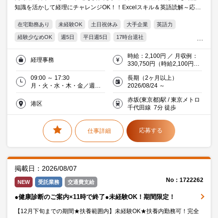
知識を活かして経理にチャレンジOK！！Excelスキル＆英語読解～応募
可能です。英文経理にチャレンジしたい方チャンスです。
在宅勤務あり
未経験OK
土日祝休み
大手企業
英語力
経験少なめOK
週5日
平日週5日
17時台退社
残業20時間未満
駅直結
駅5分以内
服装・髪型自由
時給：2,100円 ／ 月収例：
経理事務
オフィス禁煙・分煙
交通費支給
Word
Excel
簿記
330,750円（時給2,100円×
実働7時間30分×月21日）交
20代活躍中
30代活躍中
ミドル(40代)活躍中
09:00 ～ 17:30
長期（2ヶ月以上）
通費支給
月・火・水・木・金／週５
2026/08/24 ～
エルダー(50代)活躍中
働く主婦（夫）活躍中
派遣社員就業中
日
赤坂(東京都)駅 / 東京メトロ
メーカー・商社
港区
千代田線 7分 徒歩
応募する
仕事詳細
掲載日：2026/08/07
No：1722262
NEW
受託業務
交通費支給
●健康診断のご案内×11時で終了●未経験OK！期間限定！
【12月下旬までの期間★扶養範囲内】未経験OK★扶養内勤務可！完全