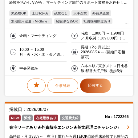
経験を活かしながら、マーケティング部門のサポート業務をお任せしま
す★
未経験OK
土日祝休み
残業なし
大手企業
外資系企業
無期雇用派遣（M-Shine）
経験少なめOK
社員採用制度あり
新卒・第2新卒OK
扶養控除内
週4日以内
週5日
平日週5日
時給：1,800円 ～ 1,900円
企画・マーケティング
16時前退社
10時以降出社
1日5時間以内
残業5時間以内
／ 月収例：189,000円（時
給1,800円×実働5時間×月21
駅5分以内
平日休み
服装・髪型自由
オフィス禁煙・分煙
長期（2ヶ月以上）
日）交通費別途支給
10:00 ～ 15:00
2026/08/24 ～ (開始日応相
交通費支給
Word
Excel
Access
20代活躍中
30代活躍中
月・火・水・木・金／週５
談可)
日
ミドル(40代)活躍中
エルダー(50代)活躍中
派遣社員就業中
六本木駅 / 東京メトロ日比谷
中央区銀座
流通・サービス
メーカー・商社
線 都営大江戸線 徒歩5分
応募する
仕事詳細
掲載日：2026/08/07
No：1722265
NEW
派遣
在宅勤務あり
交通費支給
在宅ワークあり★外資航空エンジン★英文経理にチャレンジ♪
高時給・月収33万～！在宅も慣れたら週1日OK◎経理未経験でも簿記の