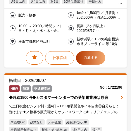
週3日以内
週4日以内
週5日
10時以降出社
平日休み
シフト制
服装・髪型自由
オフィス禁煙・分煙
交通費支給
時給：1,500円 ／ 月収例：
販売・接客
20代活躍中
30代活躍中
ミドル(40代)活躍中
252,000円（時給1,500円×
実働8時間×月21日）交通費
働く主婦（夫）活躍中
流通・サービス
10:00 ～ 20:00／時間シフト
長期（2ヶ月以上）
支給
日・月・火・水・木・金・
2026/08/17 ～
土／週5日以上(土･日含)／曜
新横浜駅 / ＪＲ横浜線 横浜
日シフト
横浜市都筑区池辺町
市営ブルーライン 等 10分
応募する
仕事詳細
掲載日：2026/08/07
No：1722196
NEW
派遣
交通費支給
◆時給1800円◆カスタマーセンターでの受架電業務@原宿
＼土日祝含むシフト制・週4日～OK♪服装髪色ネイル自由◎自分らしく
働けます★／接客や販売職からオフィスワークにキャリアチェンジの方
も大歓迎★是非ご応募ください♪
未経験OK
残業なし
大手企業
経験少なめOK
社員採用制度あり
新卒・第2新卒OK
週4日以内
週5日